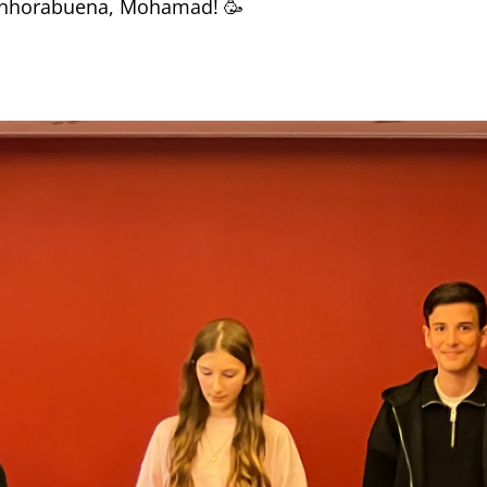
Enhorabuena, Mohamad! 🥳