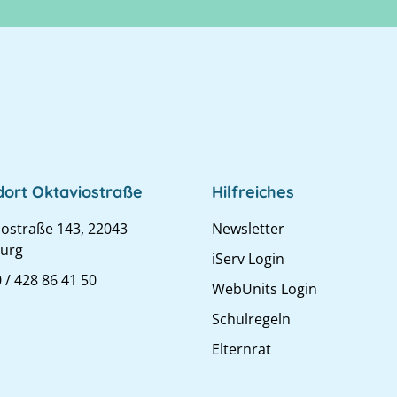
dort Oktaviostraße
Hilfreiches
iostraße 143, 22043
Newsletter
urg
iServ Login
 / 428 86 41 50
WebUnits Login
Schulregeln
Elternrat